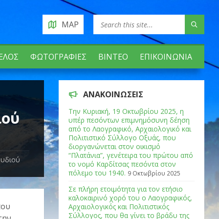
MAP
ΈΛΟΣ
ΦΩΤΟΓΡΑΦΊΕΣ
ΒΊΝΤΕΟ
ΕΠΙΚΟΙΝΩΝΊΑ
ΑΝΑΚΟΙΝΏΣΕΙΣ
Tην Κυριακή, 19 Οκτωβρίου 2025, η
ιού
υπέρ πεσόντων επιμνημόσυνη δέηση
από το Λαογραφικό, Αρχαιολογικό και
Πολιτιστικό Σύλλογο Οξυάς, που
διοργανώνεται στον οικισμό
“Πλατάνια”, γενέτειρα του πρώτου από
ουδιού
το νομό Καρδίτσας πεσόντα στον
πόλεμο του 1940.
9 Οκτωβρίου 2025
Σε πλήρη ετοιμότητα για τον ετήσιο
καλοκαιρινό χορό του ο Λαογραφικός,
που
Αρχαιολογικός και Πολιτιστικός
Σύλλογος, που θα γίνει το βράδυ της
την