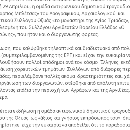
 29 Απριλίου, η ομάδα αντιφωνικού δημοτικού τραγουδι
αρπος Μπλέτσας» του Λαογραφικού, Αρχαιολογικού και
τικού Συλλόγου Οξυάς «το μοναστήρι της Αγίας Τριάδας»,
λεσμένη του Συλλόγου Αργιθεατών Βορείου Ελλάδας «Ο
ώνης», που ήταν και ο διοργανωτής φορέας.
ωση, που καλύφθηκε τηλεοπτικά και διαδικτυακά από πολ
 (συμπεριλαμβανομένης της ΕΡΤ) και είχαν την ευκαιρία ν
λουθήσουν πολλοί απόδημοι ανά τον κόσμο Έλληνες, εκτ
φάνιση χορευτικών τμημάτων Συλλόγων από διάφορες περ
άδας, περιελάμβανε πολλές ακόμα δραστηριότητες και, χ
οργάνωση των διοργανωτών, στέφθηκε από απόλυτη επιτυ
οντας επάξια την περιοχή των Αγράφων και της Αργιθέας,
ερα.
τέτοια εκδήλωση η ομάδα αντιφωνικού δημοτικού τραγου
υ της Οξυάς, ως «άξιος και γνήσιος εκπρόσωπός του», όπ
ρίστηκε, είχε την ευκαιρία να αποδείξει ότι το παραδοσι