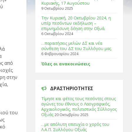
Κυριακής, 17 Αυγούστου
ού
9 Οκτωβρίου 2025
Tην Κυριακή, 20 Οκτωβρίου 2024, η
υπέρ πεσόντων εκδήλωση –
επιμνημόσυνη δέηση στην Οξυά.
6 Οκτωβρίου 2024
…παραιτήσεις μελών ΔΣ και νέα
λά
σύνθεση του ΔΣ του Συλλόγου μας.
6 Φεβρουαρίου 2024
α
ός από
Όλες οι ανακοινώσεις
ιοχές
άρη στην
χία,
ΔΡΑΣΤΗΡΙΌΤΗΤΕΣ
Τίμησε και φέτος τους πεσόντες στους
αγώνες του έθνους ο Λαογραφικός,
Αρχαιολογικός, πολιτιστικός Σύλλογος
διού του
Οξυάς
20 Οκτωβρίου 2025
ως
…με απόλυτη επιτυχία ο χορός του
ακό
Λ.Α.Π. Συλλόγου Οξυάς