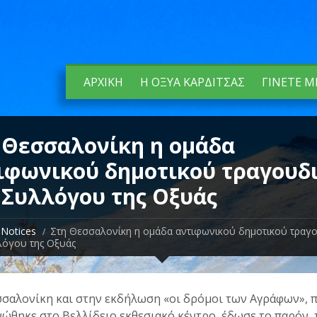
ΑΡΧΙΚΉ
Η ΟΞΥΆ ΚΑΡΔΊΤΣΑΣ
ΓΊΝΕΤΕ Μ
 Θεσσαλονίκη η ομάδα
ιφωνικού δημοτικού τραγουδ
 Συλλόγου της Οξυάς
Notices
Στη Θεσσαλονίκη η ομάδα αντιφωνικού δημοτικού τραγ
λόγου της Οξυάς
σσαλονίκη και στην εκδήλωση «οι δρόμοι των Αγράφων», 
ώθηκε στο Βελλίδειο εκθεσιακό κέντρο, έδωσε το παρόν, 