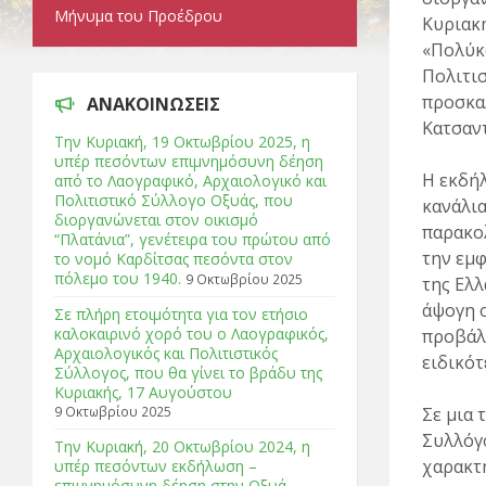
Μήνυμα του Προέδρου
Κυριακή
«Πολύκ
Πολιτισ
προσκα
ΑΝΑΚΟΙΝΩΣΕΙΣ
Κατσαντ
Tην Κυριακή, 19 Οκτωβρίου 2025, η
υπέρ πεσόντων επιμνημόσυνη δέηση
Η εκδήλ
από το Λαογραφικό, Αρχαιολογικό και
Πολιτιστικό Σύλλογο Οξυάς, που
κανάλια
διοργανώνεται στον οικισμό
παρακο
“Πλατάνια”, γενέτειρα του πρώτου από
την εμ
το νομό Καρδίτσας πεσόντα στον
πόλεμο του 1940.
9 Οκτωβρίου 2025
της Ελλ
άψογη 
Σε πλήρη ετοιμότητα για τον ετήσιο
καλοκαιρινό χορό του ο Λαογραφικός,
προβάλλ
Αρχαιολογικός και Πολιτιστικός
ειδικότ
Σύλλογος, που θα γίνει το βράδυ της
Κυριακής, 17 Αυγούστου
9 Οκτωβρίου 2025
Σε μια 
Συλλόγο
Tην Κυριακή, 20 Οκτωβρίου 2024, η
χαρακτη
υπέρ πεσόντων εκδήλωση –
επιμνημόσυνη δέηση στην Οξυά.