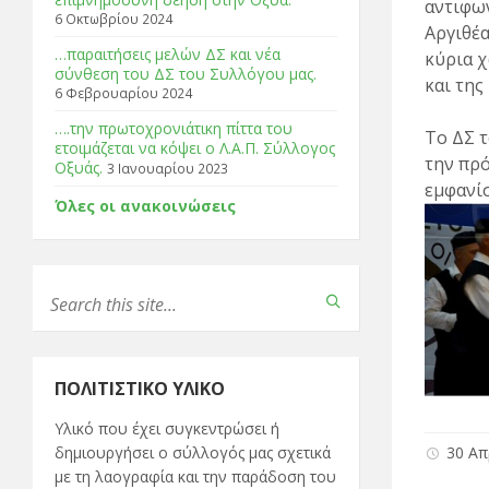
αντιφων
6 Οκτωβρίου 2024
Αργιθέα
…παραιτήσεις μελών ΔΣ και νέα
κύρια χ
σύνθεση του ΔΣ του Συλλόγου μας.
και της
6 Φεβρουαρίου 2024
….την πρωτοχρονιάτικη πίττα του
Το ΔΣ τ
ετοιμάζεται να κόψει ο Λ.Α.Π. Σύλλογος
την πρό
Οξυάς.
3 Ιανουαρίου 2023
εμφανίσ
Όλες οι ανακοινώσεις
ΠΟΛΙΤΙΣΤΙΚΌ ΥΛΙΚΌ
Υλικό που έχει συγκεντρώσει ή
30 Απ
δημιουργήσει ο σύλλογός μας σχετικά
με τη λαογραφία και την παράδοση του