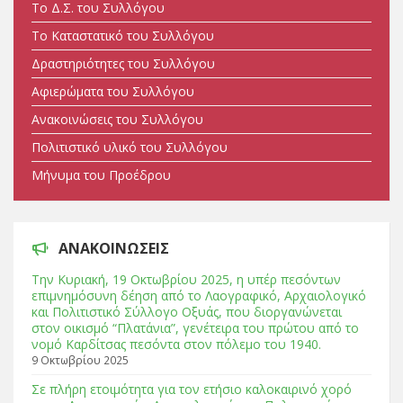
Tο Δ.Σ. του Συλλόγου
Tο Καταστατικό του Συλλόγου
Δραστηριότητες του Συλλόγου
Αφιερώματα του Συλλόγου
Ανακοινώσεις του Συλλόγου
Πολιτιστικό υλικό του Συλλόγου
Μήνυμα του Προέδρου
ΑΝΑΚΟΙΝΩΣΕΙΣ
Tην Κυριακή, 19 Οκτωβρίου 2025, η υπέρ πεσόντων
επιμνημόσυνη δέηση από το Λαογραφικό, Αρχαιολογικό
και Πολιτιστικό Σύλλογο Οξυάς, που διοργανώνεται
στον οικισμό “Πλατάνια”, γενέτειρα του πρώτου από το
νομό Καρδίτσας πεσόντα στον πόλεμο του 1940.
9 Οκτωβρίου 2025
Σε πλήρη ετοιμότητα για τον ετήσιο καλοκαιρινό χορό