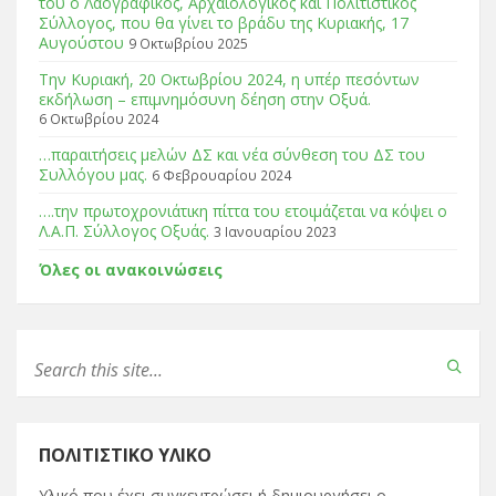
του ο Λαογραφικός, Αρχαιολογικός και Πολιτιστικός
Σύλλογος, που θα γίνει το βράδυ της Κυριακής, 17
Αυγούστου
9 Οκτωβρίου 2025
Tην Κυριακή, 20 Οκτωβρίου 2024, η υπέρ πεσόντων
εκδήλωση – επιμνημόσυνη δέηση στην Οξυά.
6 Οκτωβρίου 2024
…παραιτήσεις μελών ΔΣ και νέα σύνθεση του ΔΣ του
Συλλόγου μας.
6 Φεβρουαρίου 2024
….την πρωτοχρονιάτικη πίττα του ετοιμάζεται να κόψει ο
Λ.Α.Π. Σύλλογος Οξυάς.
3 Ιανουαρίου 2023
Όλες οι ανακοινώσεις
ΠΟΛΙΤΙΣΤΙΚΌ ΥΛΙΚΌ
Υλικό που έχει συγκεντρώσει ή δημιουργήσει ο