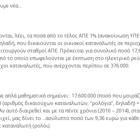
ουμε νέα…
νται, λέει, τα ποσά από το τέλος ΑΠΕ 1% (ανακοίνωση ΥΠΕ
ηλαδή, που δικαιούνται οι οικιακοί καταναλωτές σε περιο
ιτουργούν σταθμοί ΑΠΕ. Πρόκειται για συνολικό ποσό 17,6
πό το οποίο επωφελούνται με έκπτωση στο ηλεκτρικό ρεύ
χοι καταναλωτές, που ανέρχονται περίπου σε 376.000.
ε απλά μαθηματικά σημαίνει : 17.600.000 (ποσό που μοιράζ
0 (αριθμός δικαιούχων καταναλωτών, “ρολόγια”, δηλαδή) =
ν αυτό διαιρεθεί και με τα πέντε χρόνια (2010 – 2014), στ
ιχεί, μας δίνει το …ασύλυπτο ποσό των 9,36 ευρώ για κάθ
ε καταναλωτή (ρολόι).