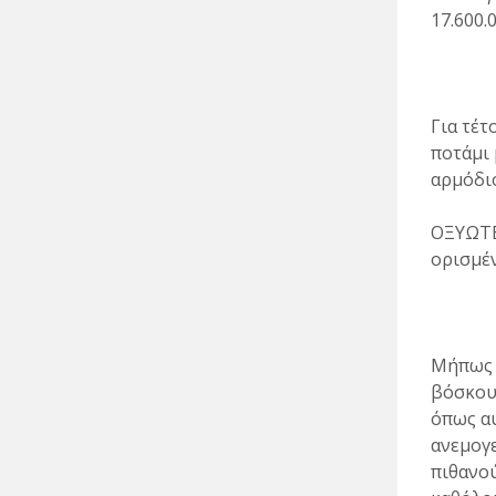
17.600.
Για τέτ
ποτάμι 
αρμόδιο
ΟΞΥΩΤΕΣ
ορισμέν
Μήπως 
βόσκουν
όπως αυ
ανεμογε
πιθανού