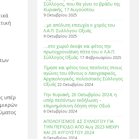
Σύλλογος, που θα γίνει το βράδυ της
Κυριακής, 17 Αυγούστου
τικά
9 Οκτωβρίου 2025
ετική
…με απόλυτη επιτυχία ο χορός του
Λ.Α.Π. Συλλόγου Οξυάς
9 Οκτωβρίου 2025
….στο χωριό έκοψε και φέτος την
πρωτοχρονιάτικη πίττα του ο Λ.Α.Π.
Σύλλογος Οξυάς.
17 Φεβρουαρίου 2025
 των
Τίμησε και φέτος τους πεσόντες στους
αγώνες του έθνους ο Λαογραφικός,
Αρχαιολογικός, πολιτιστικός Σύλλογος
Οξυάς
22 Οκτωβρίου 2024
Tην Κυριακή, 20 Οκτωβρίου 2024, η
ος υπέρ
υπέρ πεσόντων εκδήλωση –
 μικρών
επιμνημόσυνη δέηση στην Οξυά.
6 Οκτωβρίου 2024
εύματος
ΑΠΟΛΟΓΙΣΜΟΣ ΔΣ ΣΥΛΛΟΓΟΥ ΓΙΑ
ΤΗΝ ΠΕΡΙΟΔΟ ΑΠΟ Αυγ 2023 ΜΕΧΡΙ
ΚΑΙ 25 ΑΥΓΟΥΣΤΟΥ 2024
6 Οκτωβρίου 2024