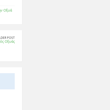
ην Οξυά
LDER POST
τός Οξυάς