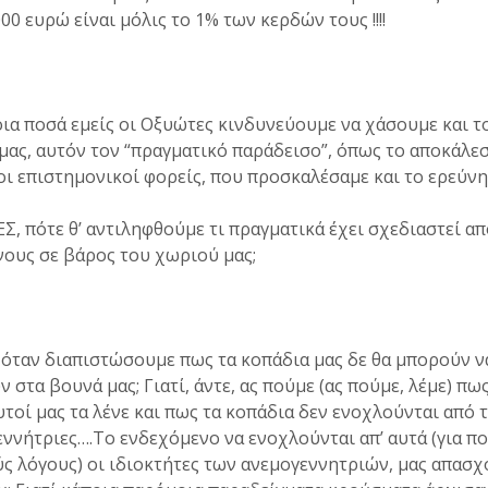
000 ευρώ είναι μόλις το 1% των κερδών τους !!!!
οια ποσά εμείς οι Οξυώτες κινδυνεύουμε να χάσουμε και τ
μας, αυτόν τον “πραγματικό παράδεισο”, όπως το αποκάλε
ι επιστημονικοί φορείς, που προσκαλέσαμε και το ερεύν
, πότε θ’ αντιληφθούμε τι πραγματικά έχει σχεδιαστεί απ
ους σε βάρος του χωριού μας;
όταν διαπιστώσουμε πως τα κοπάδια μας δε θα μπορούν ν
 στα βουνά μας; Γιατί, άντε, ας πούμε (ας πούμε, λέμε) πως
τοί μας τα λένε και πως τα κοπάδια δεν ενοχλούνται από τ
ννήτριες….Το ενδεχόμενο να ενοχλούνται απ’ αυτά (για π
ς λόγους) οι ιδιοκτήτες των ανεμογεννητριών, μας απασχ