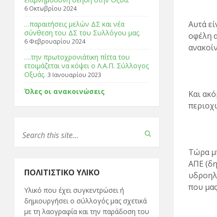
6 Οκτωβρίου 2024
Αυτά εί
…παραιτήσεις μελών ΔΣ και νέα
σύνθεση του ΔΣ του Συλλόγου μας.
οφέλη α
6 Φεβρουαρίου 2024
ανακοί
….την πρωτοχρονιάτικη πίττα του
ετοιμάζεται να κόψει ο Λ.Α.Π. Σύλλογος
Οξυάς.
3 Ιανουαρίου 2023
Όλες οι ανακοινώσεις
Και ακό
περιοχ
Τώρα μπ
ΑΠΕ (δ
ΠΟΛΙΤΙΣΤΙΚΌ ΥΛΙΚΌ
υδροηλε
που μα
Υλικό που έχει συγκεντρώσει ή
δημιουργήσει ο σύλλογός μας σχετικά
με τη λαογραφία και την παράδοση του