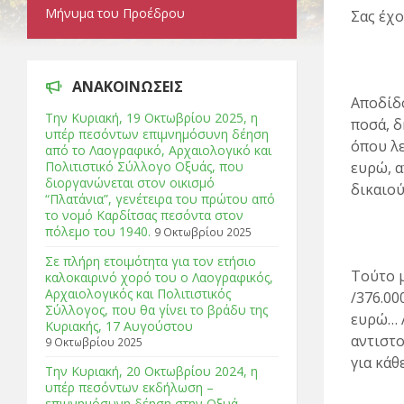
Μήνυμα του Προέδρου
Σας έχ
ΑΝΑΚΟΙΝΩΣΕΙΣ
Αποδίδο
Tην Κυριακή, 19 Οκτωβρίου 2025, η
ποσά, δ
υπέρ πεσόντων επιμνημόσυνη δέηση
όπου λε
από το Λαογραφικό, Αρχαιολογικό και
Πολιτιστικό Σύλλογο Οξυάς, που
ευρώ, α
διοργανώνεται στον οικισμό
δικαιού
“Πλατάνια”, γενέτειρα του πρώτου από
το νομό Καρδίτσας πεσόντα στον
πόλεμο του 1940.
9 Οκτωβρίου 2025
Σε πλήρη ετοιμότητα για τον ετήσιο
Τούτο μ
καλοκαιρινό χορό του ο Λαογραφικός,
Αρχαιολογικός και Πολιτιστικός
/376.00
Σύλλογος, που θα γίνει το βράδυ της
ευρώ… Α
Κυριακής, 17 Αυγούστου
αντιστο
9 Οκτωβρίου 2025
για κάθ
Tην Κυριακή, 20 Οκτωβρίου 2024, η
υπέρ πεσόντων εκδήλωση –
επιμνημόσυνη δέηση στην Οξυά.