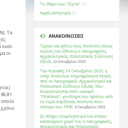
Το έθιμο των "Σίγνα"
(1)
Χωρίς κατηγορία
(1)
Ν). Τα
ΑΝΑΚΟΙΝΏΣΕΙΣ
χές
 εκατ.
Τίμησε και φέτος τους πεσόντες στους
αγώνες του έθνους ο Λαογραφικός,
μα οι
Αρχαιολογικός, πολιτιστικός Σύλλογος
Οξυάς
20 Οκτωβρίου 2025
Tην Κυριακή, 19 Οκτωβρίου 2025, η
υπέρ πεσόντων επιμνημόσυνη δέηση
από το Λαογραφικό, Αρχαιολογικό και
Πολιτιστικό Σύλλογο Οξυάς, που
εται)
διοργανώνεται στον οικισμό
 46,81
“Πλατάνια”, γενέτειρα του πρώτου από
α οποία
το νομό Καρδίτσας πεσόντα στον
πόλεμο του 1940.
9 Οκτωβρίου 2025
ε χρόνο
Σε πλήρη ετοιμότητα για τον ετήσιο
καλοκαιρινό χορό του ο Λαογραφικός,
Αρχαιολογικός και Πολιτιστικός