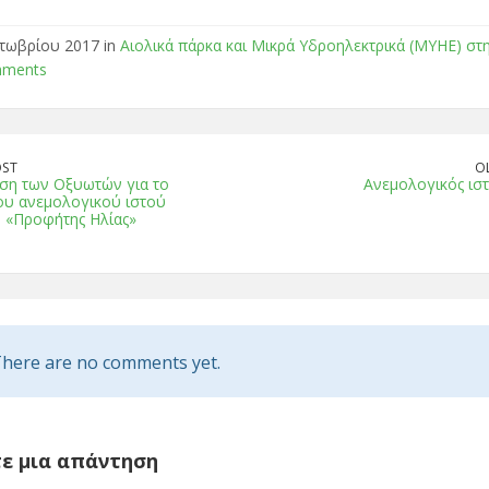
τωβρίου 2017 in
Αιολικά πάρκα και Μικρά Υδροηλεκτρικά (ΜΥΗΕ) στ
mments
OST
O
ση των Οξυωτών για το
Ανεμολογικός ισ
ου ανεμολογικού ιστού
 «Προφήτης Ηλίας»
here are no comments yet.
ε μια απάντηση