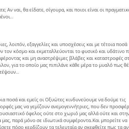
τε; Αν ναι, θα είδατε, σίγουρα, και ποιοι είναι οι πραγματικ
ένοι…
ιες, λοιπόν, εξαγγελίες και υποσχέσεις και με τέτοια ποσά
ν τον κόσμο και εκμεταλλεύονται το φυσικό και υδάτινο 
ιφέροντας και μη αναστρέψιμες βλάβες και καταστροφές σ
λον, για το οποίο μας πιπιλάνε κάθε μέρα το μυαλό πως θ
τέψουν…
οια ποσά και εμείς οι Οξυώτες κινδυνεύουμε να δούμε τις
ορφές μας να γεμίζουν ανεμογεννήτριες, που δεν προσφέ
ουσιαστικό όφελος ούτε στο χωριό μας αλλά ούτε και στη
 μας, παρά μόνο σε ιδιωτικά συμφέροντα..Και μπορείτε να
σετε πόσο κερδίζουν τα τελευταία αν σκεφθείτε πως τα 