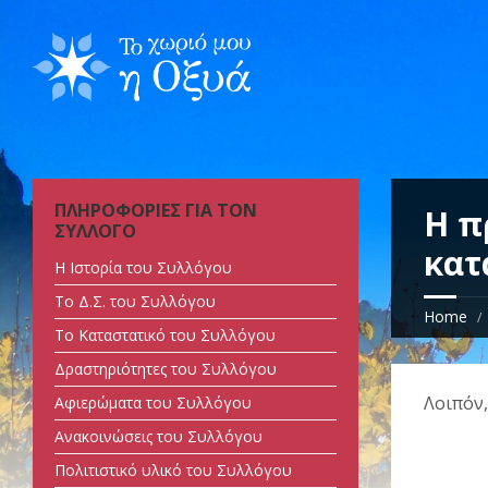
ΠΛΗΡΟΦΟΡΙΕΣ ΓΙΑ ΤΟΝ
Η π
ΣΥΛΛΟΓΟ
κατ
Η Ιστορία του Συλλόγου
Tο Δ.Σ. του Συλλόγου
Home
Tο Καταστατικό του Συλλόγου
Δραστηριότητες του Συλλόγου
Λοιπόν,
Αφιερώματα του Συλλόγου
Ανακοινώσεις του Συλλόγου
Πολιτιστικό υλικό του Συλλόγου