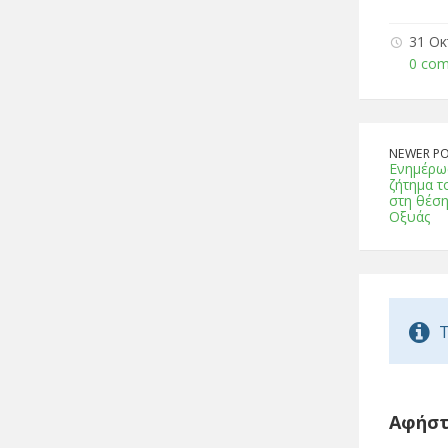
31 Οκ
0 co
NEWER P
Ενημέρω
ζήτημα τ
στη θέση
Οξυάς
T
Αφήστ