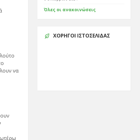
Όλες οι ανακοινώσεις
ά
ΧΟΡΗΓΟΊ ΙΣΤΟΣΕΛΊΔΑΣ
πλούτο
το
έλουν να
ρουν
ν
ανωτέρω