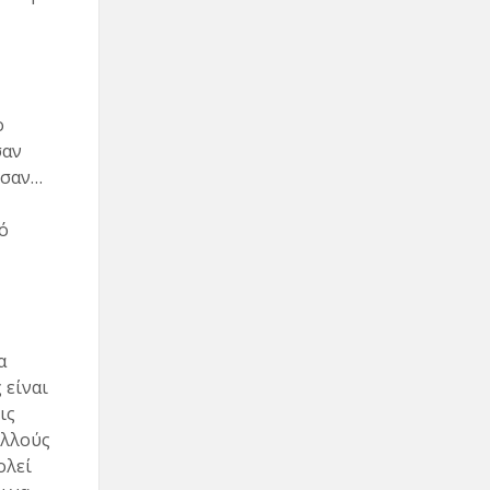
ο
σαν
ησαν…
ό
α
 είναι
ις
ολλούς
ολεί