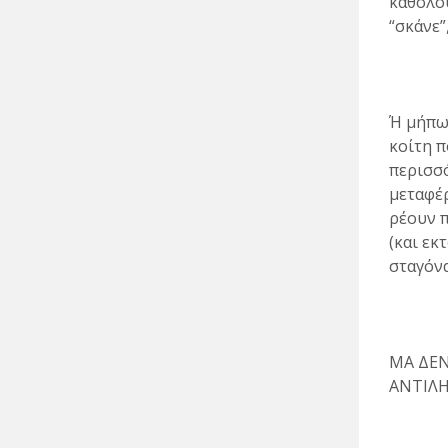
καθόλου
“σκάνε”
Ή μήπως
κοίτη π
περισσό
μεταφέρ
ρέουν π
(και εκ
σταγόνα
ΜΑ ΔΕΝ
ΑΝΤΙΛΗ