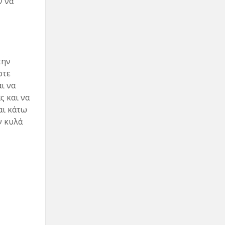
ν να
την
οτε
ι να
ς και να
αι κάτω
ν κυλά