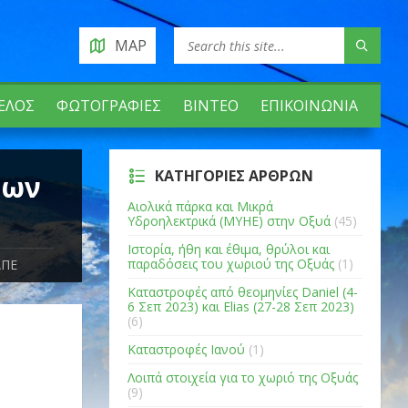
MAP
ΈΛΟΣ
ΦΩΤΟΓΡΑΦΊΕΣ
ΒΊΝΤΕΟ
ΕΠΙΚΟΙΝΩΝΊΑ
ΚΑΤΗΓΟΡΊΕΣ ΆΡΘΡΩΝ
των
Αιολικά πάρκα και Μικρά
Υδροηλεκτρικά (ΜΥΗΕ) στην Οξυά
(45)
Ιστορία, ήθη και έθιμα, θρύλοι και
παραδόσεις του χωριού της Οξυάς
(1)
ΑΠΕ
Καταστροφές από θεομηνίες Daniel (4-
6 Σεπ 2023) και Elias (27-28 Σεπ 2023)
(6)
Καταστροφές Ιανού
(1)
Λοιπά στοιχεία για το χωριό της Οξυάς
(9)