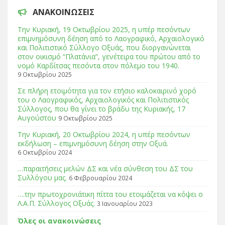
ΑΝΑΚΟΙΝΩΣΕΙΣ
Tην Κυριακή, 19 Οκτωβρίου 2025, η υπέρ πεσόντων
επιμνημόσυνη δέηση από το Λαογραφικό, Αρχαιολογικό
και Πολιτιστικό Σύλλογο Οξυάς, που διοργανώνεται
στον οικισμό “Πλατάνια”, γενέτειρα του πρώτου από το
νομό Καρδίτσας πεσόντα στον πόλεμο του 1940.
9 Οκτωβρίου 2025
Σε πλήρη ετοιμότητα για τον ετήσιο καλοκαιρινό χορό
του ο Λαογραφικός, Αρχαιολογικός και Πολιτιστικός
Σύλλογος, που θα γίνει το βράδυ της Κυριακής, 17
Αυγούστου
9 Οκτωβρίου 2025
Tην Κυριακή, 20 Οκτωβρίου 2024, η υπέρ πεσόντων
εκδήλωση – επιμνημόσυνη δέηση στην Οξυά.
6 Οκτωβρίου 2024
…παραιτήσεις μελών ΔΣ και νέα σύνθεση του ΔΣ του
Συλλόγου μας.
6 Φεβρουαρίου 2024
….την πρωτοχρονιάτικη πίττα του ετοιμάζεται να κόψει ο
Λ.Α.Π. Σύλλογος Οξυάς.
3 Ιανουαρίου 2023
Όλες οι ανακοινώσεις