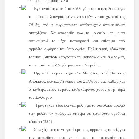
επαφή με τη φύση, κ.λ.π.
Εγκαινιάστηκε από το Σύλλογό μας και ήδη λειτουργεί
το μουσείο λαογραφικών αντικειμένων του χωριού της
Οξυάς, ενώ η συγκέντρωση αντίστοιχων αντικειμένων
συνεχίζεται. Να αναφερθεί πως το μουσείο μας με τα
αντικείμενά του έχει καταγραφεί και επίσημα από
αρμόδιους φορείς του Υπουργείου Πολιτισμού, μέσω του
τοπικού Δικτύου λαογραφικών μουσείων και συλλογών,
του οποίου ο Σύλλογός μας αποτελεί μέλος.
Οργανώθηκε με επιτυχία στο Μουζάκι, το Σάββατο της
Αποκριάς, εκδήλωση χορού του Συλλόγου μας καθώς και
ο καθιερωμένος ετήσιος καλοκαιρινός χορός στην έδρα
του Συλλόγου.
Γράφτηκαν τέσσερα νέα μέλη, με το συνολικό αριθμό
των μελών να ανέρχεται σήμερα σε τριακόσια ογδόντα
τέσσερα (384).
Συνεχίζεται η συνεργασία με τους αρμόδιους φορείς για
την προώθηση στο χωριό μας του προγράμματος