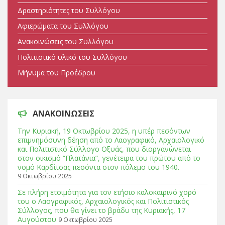
Δραστηριότητες του Συλλόγου
Αφιερώματα του Συλλόγου
Ανακοινώσεις του Συλλόγου
Πολιτιστικό υλικό του Συλλόγου
Μήνυμα του Προέδρου
ΑΝΑΚΟΙΝΩΣΕΙΣ
Tην Κυριακή, 19 Οκτωβρίου 2025, η υπέρ πεσόντων
επιμνημόσυνη δέηση από το Λαογραφικό, Αρχαιολογικό
και Πολιτιστικό Σύλλογο Οξυάς, που διοργανώνεται
στον οικισμό “Πλατάνια”, γενέτειρα του πρώτου από το
νομό Καρδίτσας πεσόντα στον πόλεμο του 1940.
9 Οκτωβρίου 2025
Σε πλήρη ετοιμότητα για τον ετήσιο καλοκαιρινό χορό
του ο Λαογραφικός, Αρχαιολογικός και Πολιτιστικός
Σύλλογος, που θα γίνει το βράδυ της Κυριακής, 17
Αυγούστου
9 Οκτωβρίου 2025