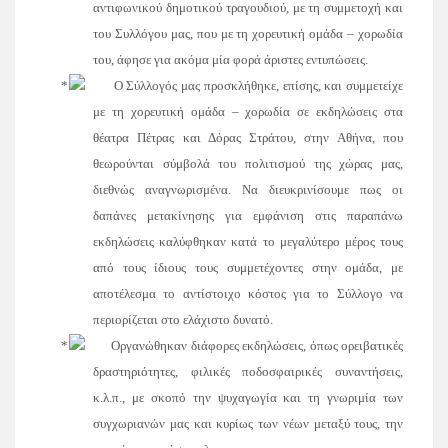
αντιφωνικού δημοτικού τραγουδιού, με τη συμμετοχή και
του Συλλόγου μας, που με τη χορευτική ομάδα – χορωδία
του, άφησε για ακόμα μία φορά άριστες εντυπώσεις.
Ο Σύλλογός μας προσκλήθηκε, επίσης, και συμμετείχε
με τη χορευτική ομάδα – χορωδία σε εκδηλώσεις στα
θέατρα Πέτρας και Δόρας Στράτου, στην Αθήνα, που
θεωρούνται σύμβολά του πολιτισμού της χώρας μας,
διεθνώς αναγνωρισμένα. Να διευκρινίσουμε πως οι
δαπάνες μετακίνησης για εμφάνιση στις παραπάνω
εκδηλώσεις καλύφθηκαν κατά το μεγαλύτερο μέρος τους
από τους ίδιους τους συμμετέχοντες στην ομάδα, με
αποτέλεσμα το αντίστοιχο κόστος για το Σύλλογο να
περιορίζεται στο ελάχιστο δυνατό.
Οργανώθηκαν διάφορες εκδηλώσεις, όπως ορειβατικές
δραστηριότητες, φιλικές ποδοσφαιρικές συναντήσεις,
κ.λ.π., με σκοπό την ψυχαγωγία και τη γνωριμία των
συγχωριανών μας και κυρίως των νέων μεταξύ τους, την