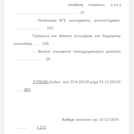
κατάθεση στεφάνων, κ.λ.π.)
………………………………………….
35
-Αναλώσιμα Η/Υ, φωτογραφίες, φωτοαντίγραφα:
…………………
162
-Τηλέφωνα και δαπάνες λειτουργίας και διαχείρισης
ιστοσελίδας …..
230
– Δαπάνη εσωτερικού ελαιοχρωματισμού μουσείου
………………….
20
ΣΥΝΟΛΟ
εξόδων
από
25-8-20120
μέχρι
31-12-20120
: …….
883
Καθαρό υπόλοιπο την 31-12-2010:
………..
1.253