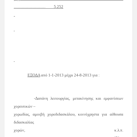
……………………
5.252
ΕΞΟΔΑ
από
1-1-2013
μέχρι
24-8-2013
για :
-Δαπάνη λειτουργίας, μετακίνησης και εμφανίσεων
χορευτικών –
χορωδίας, αμοιβή χοροδιδασκάλου, κοινόχρηστα για αίθουσα
διδασκαλίας
χορών, κ.λ.π.