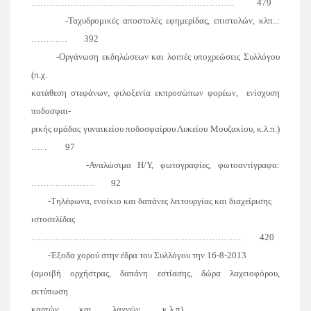
…………………………………………………………..
479
-Ταχυδρομικές αποστολές εφημερίδας, επιστολών, κλπ..:
…………
392
-Οργάνωση εκδηλώσεων και λοιπές υποχρεώσεις Συλλόγου
(π.χ.
κατάθεση στεφάνων, φιλοξενία εκπροσώπων φορέων,
ενίσχυση
ποδοσφαι-
ρικής ομάδας γυναικείου ποδοσφαίρου Λυκείου Μουζακίου, κ.λ.π.)
…. .
97
-Αναλώσιμα Η/Υ, φωτογραφίες, φωτοαντίγραφα:
…………………
92
-Τηλέφωνα, ενοίκιο και δαπάνες λειτουργίας και διαχείρισης
ιστοσελίδας
…………………………………………………………….
420
-Έξοδα χορού στην έδρα του Συλλόγου την 16-8-2013
(αμοιβή ορχήστρας, δαπάνη εστίασης, δώρα λαχειοφόρου,
εκτύπωση
καρτών και λαχνών, κ.λ.π) ……………………..