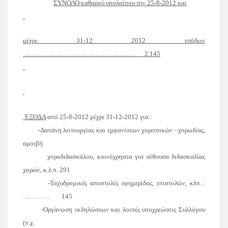
ΣΥΝΟΛΟ καθαρού υπολοίπου την 25-8-2012 και
μέχρι 31-12 2012 εσόδων
……………………………………………
2.145
ΈΞΟΔΑ
από
25-8-2012
μέχρι
31-12-2012 για
:
-Δαπάνη λειτουργίας και εμφανίσεων χορευτικών –χορωδίας,
αμοιβή
χοροδιδασκάλου, κοινόχρηστα για αίθουσα διδασκαλίας
χορών, κ.λ.π. 291
-Ταχυδρομικές αποστολές εφημερίδας, επιστολών, κλπ..:
…………
145
-Οργάνωση εκδηλώσεων και λοιπές υποχρεώσεις Συλλόγου
(π.χ.