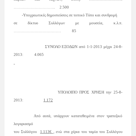
…………………………..
2.500
-Υποχρεωτικές δημοσιεύσεις σε τοπικό Τύπο και συνδρομή
σε δίκτυο Συλλόγων με μουσεία, κ.λ.π.
………………………………
85
ΣΥΝΟΛΟ ΕΞΟΔΩΝ
από
1-1-2013
μέχρι
24-8-
2013
:
4.065
ΥΠΟΛΟΙΠΟ ΠΡΟΣ ΧΡΗΣΗ
την
25-8-
2013:
1.172
Από αυτά, υπάρχουν κατατεθειμένα στον τραπεζικό
λογαριασμό
του Συλλόγου
1.113€
, ενώ στα χέρια του ταμία του Συλλόγου