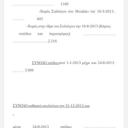
……………………………
1340
-Χορός Συλλόγου στο Μουζάκι την 16-3-2013..
………
443
-Χορός στην έδρα του Συλλόγου την 16-8-2013 (Κάρτες
εισόδου και λαχειοφόρος):
……………………..
………………………. 2.216
ΣΥΝΟΛΟ εσόδων
από
1-1-2013
μέχρι και
24-8-2013:
……… 3.999
ΣΥΝΟΛΟ καθαρού υπολοίπου την 31-12-2012 και
μέχρι 24-8-2013 εσόδων ……………………..