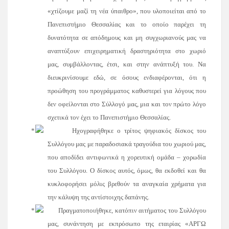
«χτίζουμε μαζί τη νέα ύπαιθρο», που υλοποιείται από το
Πανεπιστήμιο Θεσσαλίας και το οποίο παρέχει τη
δυνατότητα σε απόδημους και μη συγχωριανούς μας να
αναπτύξουν επιχειρηματική δραστηριότητα στο χωριό
μας, συμβάλλοντας, έτσι, και στην ανάπτυξή του. Να
διευκρινίσουμε εδώ, σε όσους ενδιαφέρονται, ότι η
προώθηση του προγράμματος καθυστερεί για λόγους που
δεν οφείλονται στο Σύλλογό μας, μια και τον πρώτο λόγο
σχετικά τον έχει το Πανεπιστήμιο Θεσσαλίας.
Ηχογραφήθηκε ο τρίτος ψηφιακός δίσκος του
Συλλόγου μας με παραδοσιακά τραγούδια του χωριού μας,
που αποδίδει αντιφωνικά η χορευτική ομάδα – χορωδία
του Συλλόγου. Ο δίσκος αυτός, όμως, θα εκδοθεί και θα
κυκλοφορήσει μόλις βρεθούν τα αναγκαία χρήματα για
την κάλυψη της αντίστοιχης δαπάνης.
Πραγματοποιήθηκε, κατόπιν αιτήματος του Συλλόγου
μας, συνάντηση με εκπρόσωπο της εταιρίας «ΑΡΓΩ