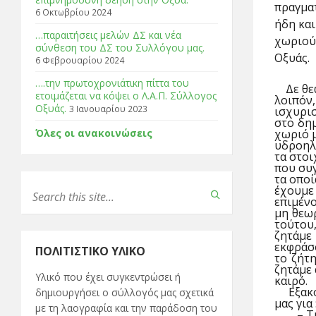
πραγμα
6 Οκτωβρίου 2024
ήδη και
…παραιτήσεις μελών ΔΣ και νέα
χωριού
σύνθεση του ΔΣ του Συλλόγου μας.
Οξυάς.
6 Φεβρουαρίου 2024
….την πρωτοχρονιάτικη πίττα του
Δε θ
ετοιμάζεται να κόψει ο Λ.Α.Π. Σύλλογος
λοιπόν
Οξυάς.
3 Ιανουαρίου 2023
ισχυρι
στο δη
Όλες οι ανακοινώσεις
χωριό 
υδροηλε
τα στοι
που συγ
τα οποί
έχουμε
επιμέν
μη θεωρ
τούτου,
ζητάμε
εκφράσ
ΠΟΛΙΤΙΣΤΙΚΌ ΥΛΙΚΌ
το ζήτη
ζητάμε
Υλικό που έχει συγκεντρώσει ή
καιρό.
Εξακ
δημιουργήσει ο σύλλογός μας σχετικά
μας για 
με τη λαογραφία και την παράδοση του
– Τ