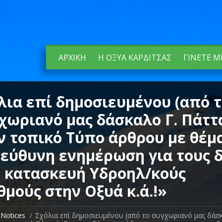
ΑΡΧΙΚΉ
Η ΟΞΥΆ ΚΑΡΔΊΤΣΑΣ
ΓΊΝΕΤΕ Μ
λια επί δημοσιευμένου (από 
χωριανό μας δάσκαλο Γ. Πάττ
ν τοπικό Τύπο άρθρου με θέμ
εύθυνη ενημέρωση για τους 
 κατασκευή Υδροηλ/κούς
θμούς στην Οξυά κ.ά.!»
Notices
Σχόλια επί δημοσιευμένου (από το συγχωριανό μας δάσκ