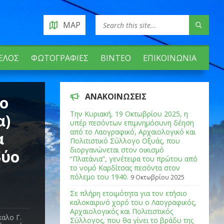
MAP
ΈΛΟΣ
ΦΩΤΟΓΡΑΦΊΕΣ
ΒΊΝΤΕΟ
ΕΠΙΚΟΙΝΩΝΊΑ
ΑΝΑΚΟΙΝΏΣΕΙΣ
το
Tην Κυριακή, 19 Οκτωβρίου 2025, η
α)
υπέρ πεσόντων επιμνημόσυνη δέηση
από το Λαογραφικό, Αρχαιολογικό και
α
Πολιτιστικό Σύλλογο Οξυάς, που
διοργανώνεται στον οικισμό
δύο
“Πλατάνια”, γενέτειρα του πρώτου από
το νομό Καρδίτσας πεσόντα στον
πόλεμο του 1940.
9 Οκτωβρίου 2025
Σε πλήρη ετοιμότητα για τον ετήσιο
καλοκαιρινό χορό του ο Λαογραφικός,
Αρχαιολογικός και Πολιτιστικός
αλο Γ.
Σύλλογος, που θα γίνει το βράδυ της