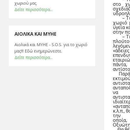
χωριού μας.
στο χ
σχεδια
Δείτε περισσότερα...
υδροηλ
– Τ
χωριό 
υγεία κ
στην πο
ΑΙΟΛΙΚΆ ΚΑΙ ΜΥΗΕ
– Τ
πλούτο
Αιολικά και ΜΥΗΕ - S.O.S. για το χωριό
λεγόμε
«άδειε
μας!!! Εδώ ενημερώνεστε.
επενδυ
Δείτε περισσότερα...
εταιρι
πάντα,
αντίστ
Παρά
εκτιμ
αντιστα
ανταποδ
να
αντιστα
ιδιαίτ
«ανταπο
κ.λ.π.,
την
οποία,
Οξυώτη
Θα θέ