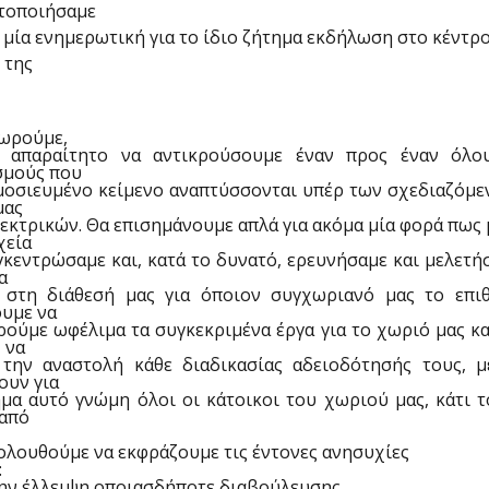
τοποιήσαμε
 μία ενημερωτική για το ίδιο ζήτημα εκδήλωση στο κέντρ
 της
εωρούμε,
, απαραίτητο να αντικρούσουμε έναν προς έναν όλο
σμούς που
μοσιευμένο κείμενο αναπτύσσονται υπέρ των σχεδιαζόμε
μας
κτρικών. Θα επισημάνουμε απλά για ακόμα μία φορά πως
χεία
κεντρώσαμε και, κατά το δυνατό, ερευνήσαμε και μελετή
α
 στη διάθεσή μας για όποιον συγχωριανό μας το επιθ
ουμε να
ούμε ωφέλιμα τα συγκεκριμένα έργα για το χωριό μας κα
 να
 την αναστολή κάθε διαδικασίας αδειοδότησής τους, μ
ουν για
μα αυτό γνώμη όλοι οι κάτοικοι του χωριού μας, κάτι 
 από
ολουθούμε να εκφράζουμε τις έντονες ανησυχίες
:
ην έλλειψη οποιασδήποτε διαβούλευσης