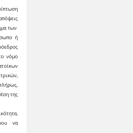
ρίπτωση
απόψεις
ημα των
όσωπο ή
πρόεδρος
το νόμο
ατοίκων
τρικών,
λήρως,
θέση της
κότητα,
ρου να