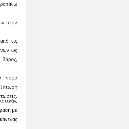
ραπάνω
ών στην
από τις
ενων ως
 βάρος,
ο νόμο
ερίπτωση
πτώσεις,
στικά»,
όφαση με
κανένας