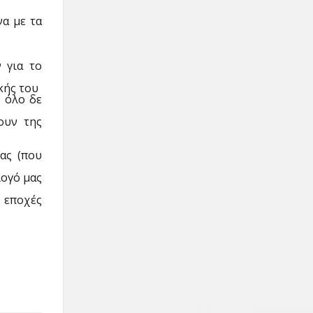
α με τα
 για το
κής του
 όλο δε
ουν της
ας (που
λογό μας
ς εποχές