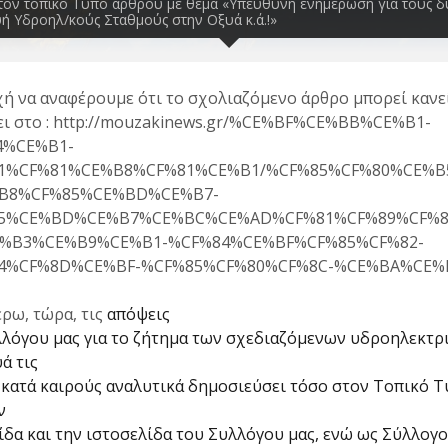
τον τοπικό Τύπο άρθρου με θέμα «Υπεύθυνη ενημέρωση για τους 
ή Υδροηλ/κούς Σταθμούς στην Οξυά κ.ά.!»
χή να αναφέρουμε ότι το σχολιαζόμενο άρθρο μπορεί κανε
ει στο : http://mouzakinews.gr/%CE%BF%CE%BB%CE%B1-
4%CE%B1-
1%CF%81%CE%B8%CF%81%CE%B1/%CF%85%CF%80%CE%B
B8%CF%85%CE%BD%CE%B7-
5%CE%BD%CE%B7%CE%BC%CE%AD%CF%81%CF%89%CF%
E%B3%CE%B9%CE%B1-%CF%84%CE%BF%CF%85%CF%82-
4%CF%8D%CE%BF-%CF%85%CF%80%CF%8C-%CE%BA%CE%
ρω, τώρα, τις
απόψεις
λλόγου μας για το ζήτημα των σχεδιαζόμενων υδροηλεκτρ
ά τις
κατά καιρούς αναλυτικά δημοσιεύσει τόσο στον Τοπικό 
ν
δα και την ιστοσελίδα του Συλλόγου μας, ενώ ως Σύλλογο