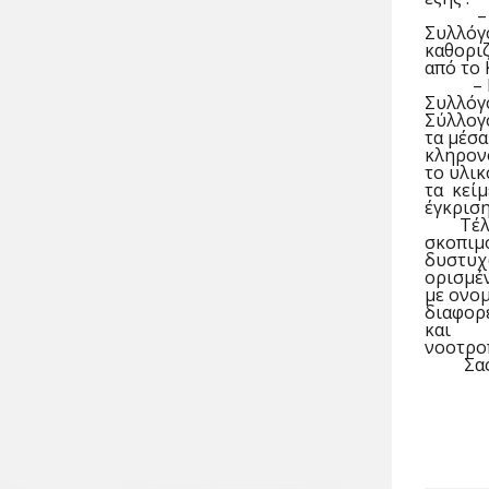
–
Συλλόγ
καθορι
από το 
–
Συλλόγ
Σύλλογ
τα μέσα
κληρον
το υλικ
τα κεί
έγκρισ
Τέλ
σκοπιμ
δυστυχ
ορισμέν
με ονο
διαφορε
και
νοοτροπ
Σα