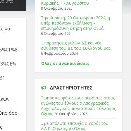
δύο υπό
Κυριακής, 17 Αυγούστου
9 Οκτωβρίου 2025
Tην Κυριακή, 20 Οκτωβρίου 2024, η
υπέρ πεσόντων εκδήλωση –
ίς να
επιμνημόσυνη δέηση στην Οξυά.
6 Οκτωβρίου 2024
…παραιτήσεις μελών ΔΣ και νέα
σύνθεση του ΔΣ του Συλλόγου μας.
5%CF%8
6 Φεβρουαρίου 2024
83%CE%
Όλες οι ανακοινώσεις
B1
ΔΡΑΣΤΗΡΙΌΤΗΤΕΣ
Τίμησε και φέτος τους πεσόντες στους
ικών
αγώνες του έθνους ο Λαογραφικός,
Αρχαιολογικός, πολιτιστικός Σύλλογος
Τύπο όσο
Οξυάς
20 Οκτωβρίου 2025
…με απόλυτη επιτυχία ο χορός του
ς
Λ.Α.Π. Συλλόγου Οξυάς