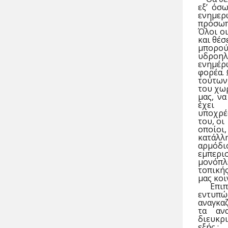
εξ’
όσω
ενημερ
πρόσωπ
Όλοι ο
και θέσ
μπορούμ
υδροηλ
ενημέρ
φορέα. 
τούτων,
του χω
μας, ν
έχει
υποχρέ
του, οι
οποίοι
κατάλλη
αρμόδ
εμπερισ
μονόπλε
τοπική
μας κοι
Επιπ
εντυπώ
αναγκα
τα αν
διευκρι
εξής :