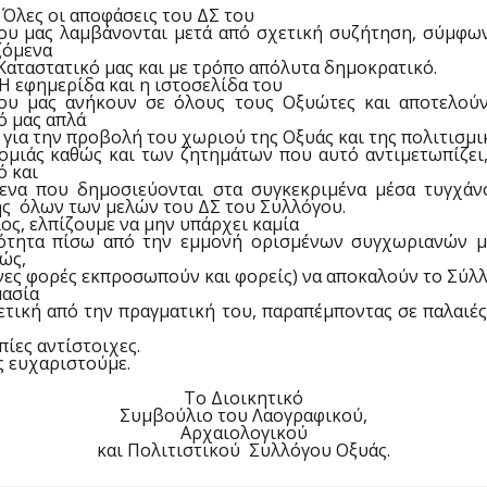
 Όλες οι αποφάσεις του ΔΣ του
ου μας λαμβάνονται μετά από σχετική συζήτηση, σύμφων
ζόμενα
Καταστατικό μας και με τρόπο απόλυτα δημοκρατικό.
 Η εφημερίδα και η ιστοσελίδα του
ου μας ανήκουν σε όλους τους Οξυώτες και αποτελούν
ό μας απλά
 για την προβολή του χωριού της Οξυάς και της πολιτισμι
ομιάς καθώς και των ζητημάτων που αυτό αντιμετωπίζει,
ό και
μενα που δημοσιεύονται στα συγκεκριμένα μέσα τυγχάν
ης
όλων των μελών του ΔΣ του Συλλόγου.
ος, ελπίζουμε να μην υπάρχει καμία
ότητα πίσω από την εμμονή ορισμένων συγχωριανών μ
ώς,
ες φορές εκπροσωπούν και φορείς) να αποκαλούν το Σύλ
μασία
τική από την πραγματική του, παραπέμποντας σε παλαιέ
ίες αντίστοιχες.
ς ευχαριστούμε.
Το Διοικητικό
Συμβούλιο του Λαογραφικού,
Αρχαιολογικού
και Πολιτιστικού
Συλλόγου Οξυάς.