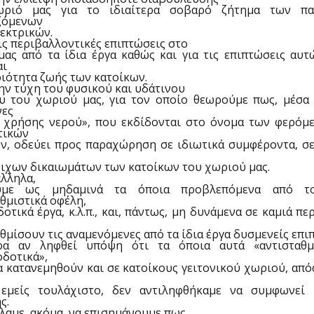
ωριό μας για το ιδιαίτερα σοβαρό ζήτημα των πα
ζόμενων
εκτρικών.
ις περιβαλλοντικές επιπτώσεις στο
μας από τα ίδια έργα καθώς και για τις επιπτώσεις αυτ
αι
ιότητα ζωής των κατοίκων.
ην τύχη του φυσικού και υδάτινου
υ του χωριού μας, για τον οποίο θεωρούμε πως, μέσα 
νες
ς χρήσης νερού», που εκδίδονται στο όνομα των φερόμ
τικών
ών, οδεύει προς παραχώρηση σε ιδιωτικά συμφέροντα, σε
οιχων δικαιωμάτων των κατοίκων του χωριού μας.
λληλα,
ούμε ως μηδαμινά τα όποια προβλεπόμενα από τ
θμιστικά οφέλη,
οτικά έργα, κ.λ.π., και, πάντως, μη δυνάμενα σε καμιά π
θμίσουν τις αναμενόμενες από τα ίδια έργα δυσμενείς επι
ερα αν ληφθεί υπόψη ότι τα όποια αυτά «αντισταθμι
δοτικά»,
 θα κατανεμηθούν και σε κατοίκους γειτονικού χωριού, απ
 εμείς τουλάχιστο, δεν αντιληφθήκαμε να συμφωνεί 
ς.
λαμε, ακόμα, να επισημάνουμε πως,