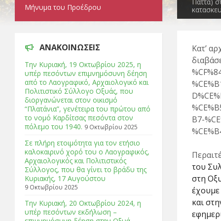
Πάττα) σ
Μήνυμα του Προέδρου
κατασκευ
ΑΝΑΚΟΙΝΩΣΕΙΣ
Κατ’ αρ
διαβάσ
Tην Κυριακή, 19 Οκτωβρίου 2025, η
%CF%8
υπέρ πεσόντων επιμνημόσυνη δέηση
από το Λαογραφικό, Αρχαιολογικό και
%CE%B
Πολιτιστικό Σύλλογο Οξυάς, που
D%CE%
διοργανώνεται στον οικισμό
%CE%B
“Πλατάνια”, γενέτειρα του πρώτου από
το νομό Καρδίτσας πεσόντα στον
B7-%C
πόλεμο του 1940.
9 Οκτωβρίου 2025
%CE%B
Σε πλήρη ετοιμότητα για τον ετήσιο
καλοκαιρινό χορό του ο Λαογραφικός,
Περαιτέ
Αρχαιολογικός και Πολιτιστικός
του Συ
Σύλλογος, που θα γίνει το βράδυ της
στη Οξυ
Κυριακής, 17 Αυγούστου
9 Οκτωβρίου 2025
έχουμε 
και στη
Tην Κυριακή, 20 Οκτωβρίου 2024, η
υπέρ πεσόντων εκδήλωση –
εφημερί
επιμνημόσυνη δέηση στην Οξυά.