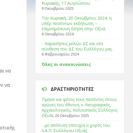
Κυριακής, 17 Αυγούστου
9 Οκτωβρίου 2025
Tην Κυριακή, 20 Οκτωβρίου 2024, η
υπέρ πεσόντων εκδήλωση –
επιμνημόσυνη δέηση στην Οξυά.
6 Οκτωβρίου 2024
…παραιτήσεις μελών ΔΣ και νέα
σύνθεση του ΔΣ του Συλλόγου μας.
6 Φεβρουαρίου 2024
Όλες οι ανακοινώσεις
αι να
ν να
ΔΡΑΣΤΗΡΙΌΤΗΤΕΣ
Τίμησε και φέτος τους πεσόντες στους
αγώνες του έθνους ο Λαογραφικός,
Αρχαιολογικός, πολιτιστικός Σύλλογος
Οξυάς
20 Οκτωβρίου 2025
…με απόλυτη επιτυχία ο χορός του
οτικής
Λ.Α.Π. Συλλόγου Οξυάς