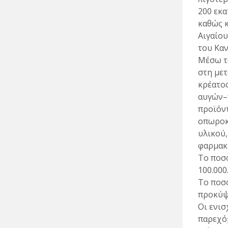
200 εκα
καθώς κ
Αιγαίου
του Καν.
Μέσω τ
στη μετ
κρέατος
αυγών–
προϊόντ
οπωροκ
υλικού,
φαρμακ
Το ποσό
100.000
Το ποσό
προκύψο
Οι ενισ
παρεχό