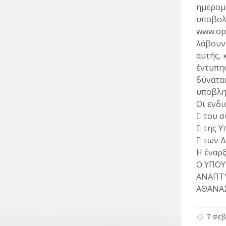
ημερομ
υποβολ
www.ope
λάβουν
αυτής, 
έντυπης
δύναται
υποβλη
Οι ενδ
 του σ
 της Υ
 των Δ
Η έναρξ
Ο ΥΠΟΥ
ΑΝΑΠΤ
ΑΘΑΝΑ
7 Φεβ