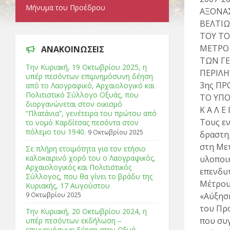
Μήνυμα του Προέδρου
ΑΞΟΝΑΣ
ΒΕΛΤΙ
ΤΟΥ ΤΟ
ΜΕΤΡΟ 
ΑΝΑΚΟΙΝΩΣΕΙΣ
ΤΩΝ Γ
Tην Κυριακή, 19 Οκτωβρίου 2025, η
ΠΕΡΙΛ
υπέρ πεσόντων επιμνημόσυνη δέηση
3ης Π
από το Λαογραφικό, Αρχαιολογικό και
Πολιτιστικό Σύλλογο Οξυάς, που
ΤΟ ΥΠΟ
διοργανώνεται στον οικισμό
Κ Α Λ Ε 
“Πλατάνια”, γενέτειρα του πρώτου από
Τους εν
το νομό Καρδίτσας πεσόντα στον
πόλεμο του 1940.
9 Οκτωβρίου 2025
δραστη
στη Με
Σε πλήρη ετοιμότητα για τον ετήσιο
καλοκαιρινό χορό του ο Λαογραφικός,
υλοποι
Αρχαιολογικός και Πολιτιστικός
επενδυτ
Σύλλογος, που θα γίνει το βράδυ της
Μέτρου 
Κυριακής, 17 Αυγούστου
9 Οκτωβρίου 2025
«Αύξησ
του Πρ
Tην Κυριακή, 20 Οκτωβρίου 2024, η
που συ
υπέρ πεσόντων εκδήλωση –
επιμνημόσυνη δέηση στην Οξυά.