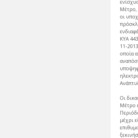
ενίσχυσ
Μέτρο, 
οι υποχ
πρόσκλ
ενδιαφέ
ΚΥΑ 443
11-2013
οποία 
αναπόσπ
υποψηφ
ηλεκτρ
Ανάπτυ
Οι δικ
Μέτρο κ
Περιόδ
μέχρι ε
επιθυμο
ξεκινήσ