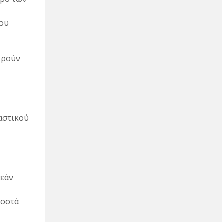
του
ορούν
αστικού
 εάν
σοστά