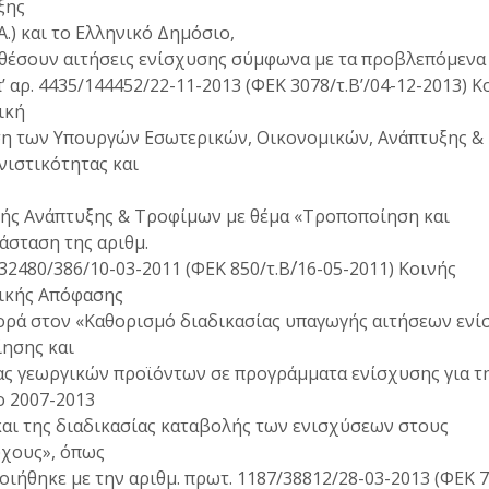
ξης
.Α.) και το Ελληνικό Δημόσιο,
αθέσουν αιτήσεις ενίσχυσης σύμφωνα με τα προβλεπόμενα
’ αρ. 4435/144452/22-11-2013 (ΦΕΚ 3078/τ.Β’/04-12-2013) Κ
ική
η των Υπουργών Εσωτερικών, Οικονομικών, Ανάπτυξης &
ιστικότητας και
κής Ανάπτυξης & Τροφίμων με θέμα «Τροποποίηση και
άσταση της αριθμ.
32480/386/10-03-2011 (ΦΕΚ 850/τ.Β΄/16-05-2011) Κοινής
ικής Απόφασης
ορά στον «Καθορισμό διαδικασίας υπαγωγής αιτήσεων ενί
ησης και
ας γεωργικών προϊόντων σε προγράμματα ενίσχυσης για τ
ο 2007-2013
αι της διαδικασίας καταβολής των ενισχύσεων στους
ύχους», όπως
ιήθηκε με την αριθμ. πρωτ. 1187/38812/28-03-2013 (ΦΕΚ 7