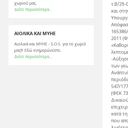
χωριού μας.
τ.Β΄/29-
Δείτε περισσότερα...
και στη
Υπουργ
Απόφαση
165386/
ΑΙΟΛΙΚΆ ΚΑΙ ΜΥΗΕ
2011 (Φ
Αιολικά και ΜΥΗΕ - S.O.S. για το χωριό
«Καθορ
μας!!! Εδώ ενημερώνεστε.
λεπτομ
Δείτε περισσότερα...
-Αύξηση
των γε
Ανάπτυ
περιόδο
547/177
(ΦΕΚ 731
Δικαιού
επιχειρ
κατά τη
που απ
λιγότερ