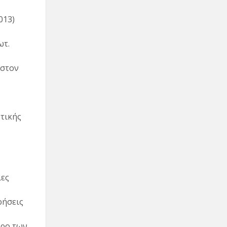
013)
ωτ.
 στον
τικής
ίες
ρήσεις
ερο των