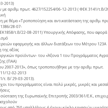
03-2013)
ν με αριθμ. πρωτ. 4627/152254/06-12-2013 ( ΦΕΚ 3141/τ.Β/2
ική
 με θέμα «Τροποποίηση και αντικατάσταση της αριθμ. πρ
1386/28-07-
ΕΚ1858/τ.Β΄/22-08-2011) Υπουργικής Απόφασης, που αφορά
ισμό
ερειών εφαρμογής και άλλων διατάξεων του Μέτρου 123Α
 της αξίας
ωργικών προϊόντων- του «Άξονα 1 του Προγράμματος Αγρο
ξης (ΠΑΑ)
υ 2007-2013», όπως τροποποιήθηκε με την αριθμ. πρωτ.
11/12-02-2013
/τ. Β΄/ 29-03-2013).
χοι του προγράμματος είναι πολύ μικρές, μικρές και μεσα
ήσεις
 σύσταση της Ευρωπαϊκής Επιτροπής 2003/361/Ε.Κ., επιχει
ασχολούν
ους από 750 υπαλλήλους ή έχουν κύκλο εργασιών μικρότ