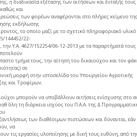
ης, η διαδικασία εξέτασης των αιτήσεων και ένταξής τους
καθώς και
ρεώσεις των φορέων αναφέρονται στο πλήρες κείμενο τη
ησης εκδήλωσης
ροντος, το οποίο μαζί με το σχετικό πληροφοριακό υλικό 
5/144452/22-
, την Υ.Α. 4627/152254/06-12-2013 με τα παραρτήματά τους
αποτελούν
αστο τμήμα τους, την αίτηση του δικαιούχου και τον φάκ
ιότητας) σε
ονική μορφή στην ιστοσελίδα του Υπουργείου Αγροτικής
ξης και Τροφίμων.
αιούχοι μπορούν να υποβάλλουν αιτήσεις ενίσχυσης στο 
αθ΄ όλη τη διάρκεια ισχύος του Π.Α.Α. της Δ΄ Προγραμματικ
ου
ξαντλήσεως των διαθέσιμων πιστώσεων και δύνανται, εάν
ύν, να
ουν τις εργασίες υλοποίησης με δική τους ευθύνη, από τη