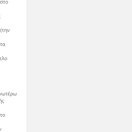
 στο
ς
(την
 τα
ελο
ανωτέρω
ής
 το
ν