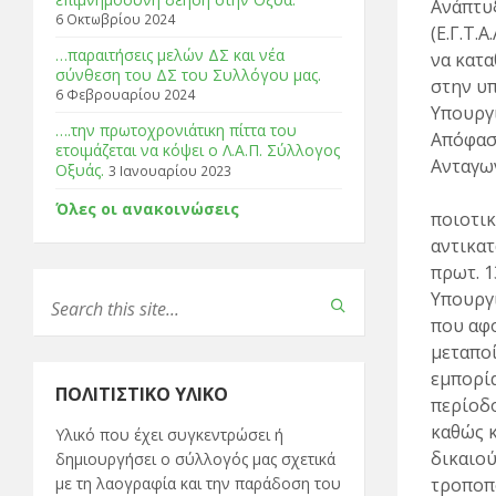
Ανάπτυ
6 Οκτωβρίου 2024
(Ε.Γ.Τ.Α
…παραιτήσεις μελών ΔΣ και νέα
να κατ
σύνθεση του ΔΣ του Συλλόγου μας.
στην υπ
6 Φεβρουαρίου 2024
Υπουργ
….την πρωτοχρονιάτικη πίττα του
Απόφασ
ετοιμάζεται να κόψει ο Λ.Α.Π. Σύλλογος
Ανταγων
Οξυάς.
3 Ιανουαρίου 2023
Όλες οι ανακοινώσεις
ποιοτι
αντικατ
πρωτ. 1
Υπουργ
που αφ
μεταποί
εμπορί
ΠΟΛΙΤΙΣΤΙΚΌ ΥΛΙΚΌ
περίοδ
καθώς κ
Υλικό που έχει συγκεντρώσει ή
δικαιο
δημιουργήσει ο σύλλογός μας σχετικά
με τη λαογραφία και την παράδοση του
τροποπο