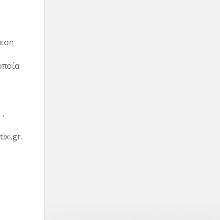
θεση
οποία
 ,
xi.gr.