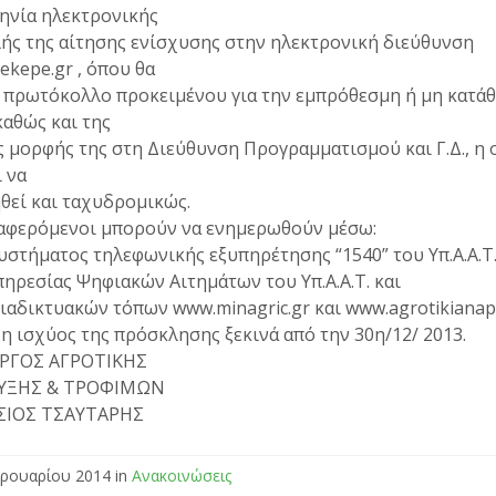
ηνία ηλεκτρονικής
ής της αίτησης ενίσχυσης στην ηλεκτρονική διεύθυνση
kepe.gr , όπου θα
 πρωτόκολλο προκειμένου για την εμπρόθεσμη ή μη κατά
καθώς και της
 μορφής της στη Διεύθυνση Προγραμματισμού και Γ.Δ., η 
 να
θεί και ταχυδρομικώς.
ιαφερόμενοι μπορούν να ενημερωθούν μέσω:
υστήματος τηλεφωνικής εξυπηρέτησης “1540” του Υπ.Α.Α.Τ.
πηρεσίας Ψηφιακών Αιτημάτων του Υπ.Α.Α.Τ. και
ιαδικτυακών τόπων www.minagric.gr και www.agrotikianapti
η ισχύος της πρόσκλησης ξεκινά από την 30η/12/ 2013.
ΡΓΟΣ ΑΓΡΟΤΙΚΗΣ
ΥΞΗΣ & ΤΡΟΦΙΜΩΝ
ΣΙΟΣ ΤΣΑΥΤΑΡΗΣ
ρουαρίου 2014 in
Ανακοινώσεις