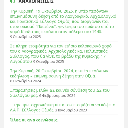
ΑΝΑΚΟΙΝΩΣΕΙΣ
Tην Κυριακή, 19 Οκτωβρίου 2025, η υπέρ πεσόντων
επιμνημόσυνη δέηση από το Λαογραφικό, Αρχαιολογικό
και Πολιτιστικό Σύλλογο Οξυάς, που διοργανώνεται
στον οικισμό “Πλατάνια”, γενέτειρα του πρώτου από το
νομό Καρδίτσας πεσόντα στον πόλεμο του 1940.
9 Οκτωβρίου 2025
Σε πλήρη ετοιμότητα για τον ετήσιο καλοκαιρινό χορό
του ο Λαογραφικός, Αρχαιολογικός και Πολιτιστικός
Σύλλογος, που θα γίνει το βράδυ της Κυριακής, 17
Αυγούστου
9 Οκτωβρίου 2025
Tην Κυριακή, 20 Οκτωβρίου 2024, η υπέρ πεσόντων
εκδήλωση – επιμνημόσυνη δέηση στην Οξυά.
6 Οκτωβρίου 2024
…παραιτήσεις μελών ΔΣ και νέα σύνθεση του ΔΣ του
Συλλόγου μας.
6 Φεβρουαρίου 2024
….την πρωτοχρονιάτικη πίττα του ετοιμάζεται να κόψει ο
Λ.Α.Π. Σύλλογος Οξυάς.
3 Ιανουαρίου 2023
Όλες οι ανακοινώσεις