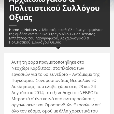
Πολιτιστικού Συλλόγου
Οξυάς
Home
Notices
Μία ακόμα καθ’ όλα άψογη εμφάνιση
της ομάδας αντιφωνικού τραγουδιού «Πολύκαρπος
Μπλέτσας» του Λαογραφικού, Αρχαιολογικού &
Πολιτιστικού Συλλόγου Οξυάς
Αυτή τη φορά πραγματοποιήθηκε στο
Νεοχώρι Καρδίτσας, στα πλαίσια των
εργασιών για το 6ο Συνέδριο – Αντάμωμα της
Παγκόσμιας Συνομοσπονδίας Θεσσαλών «Ο
Ασκληπιός», που έλαβε χώρα στις 23 και 24
Αυγούστου 2014, στο ξενοδοχείο «ΝΕΒΡΟΣ».
Μπροστά σ’ ένα κοινό από αντιπροσώπους
οργανώσεων και Ομοσπονδιών Θεσσαλών απ’
όλο τον κόσμο, ομού με άλλα χορευτικά του