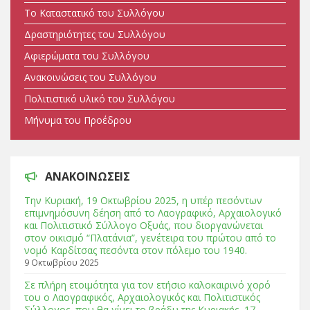
Tο Καταστατικό του Συλλόγου
Δραστηριότητες του Συλλόγου
Αφιερώματα του Συλλόγου
Ανακοινώσεις του Συλλόγου
Πολιτιστικό υλικό του Συλλόγου
Μήνυμα του Προέδρου
ΑΝΑΚΟΙΝΩΣΕΙΣ
Tην Κυριακή, 19 Οκτωβρίου 2025, η υπέρ πεσόντων
επιμνημόσυνη δέηση από το Λαογραφικό, Αρχαιολογικό
και Πολιτιστικό Σύλλογο Οξυάς, που διοργανώνεται
στον οικισμό “Πλατάνια”, γενέτειρα του πρώτου από το
νομό Καρδίτσας πεσόντα στον πόλεμο του 1940.
9 Οκτωβρίου 2025
Σε πλήρη ετοιμότητα για τον ετήσιο καλοκαιρινό χορό
του ο Λαογραφικός, Αρχαιολογικός και Πολιτιστικός
Σύλλογος, που θα γίνει το βράδυ της Κυριακής, 17