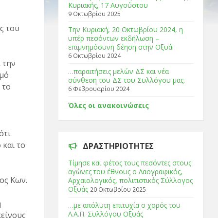
Κυριακής, 17 Αυγούστου
9 Οκτωβρίου 2025
ς του
Tην Κυριακή, 20 Οκτωβρίου 2024, η
υπέρ πεσόντων εκδήλωση –
επιμνημόσυνη δέηση στην Οξυά.
6 Οκτωβρίου 2024
 την
…παραιτήσεις μελών ΔΣ και νέα
σμό
σύνθεση του ΔΣ του Συλλόγου μας.
 το
6 Φεβρουαρίου 2024
Όλες οι ανακοινώσεις
ότι
 και το
ΔΡΑΣΤΗΡΙΌΤΗΤΕΣ
Τίμησε και φέτος τους πεσόντες στους
αγώνες του έθνους ο Λαογραφικός,
ος Κων.
Αρχαιολογικός, πολιτιστικός Σύλλογος
Οξυάς
20 Οκτωβρίου 2025
η
…με απόλυτη επιτυχία ο χορός του
Λ.Α.Π. Συλλόγου Οξυάς
κείνους