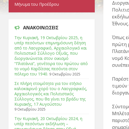
Διοργαν
Μήνυμα του Προέδρου
Πολιτισ
εκδήλω
Έθνους.
ΑΝΑΚΟΙΝΩΣΕΙΣ
Όπως εδ
Tην Κυριακή, 19 Οκτωβρίου 2025, η
υπέρ πεσόντων επιμνημόσυνη δέηση
πρώτη μ
από το Λαογραφικό, Αρχαιολογικό και
Πλατάνι
Πολιτιστικό Σύλλογο Οξυάς, που
νομό Κα
διοργανώνεται στον οικισμό
“Πλατάνια”, γενέτειρα του πρώτου από
συνέπεσ
το νομό Καρδίτσας πεσόντα στον
πόλεμο του 1940.
9 Οκτωβρίου 2025
Παρέστη
Σε πλήρη ετοιμότητα για τον ετήσιο
τιμούν 
καλοκαιρινό χορό του ο Λαογραφικός,
διοργα
Αρχαιολογικός και Πολιτιστικός
Σύλλογος, που θα γίνει το βράδυ της
Κυριακής, 17 Αυγούστου
Σύντομ
9 Οκτωβρίου 2025
Μπλέτσ
Tην Κυριακή, 20 Οκτωβρίου 2024, η
παριστά
υπέρ πεσόντων εκδήλωση –
σημασία
επιμνημόσυνη δέηση στην Οξυά.