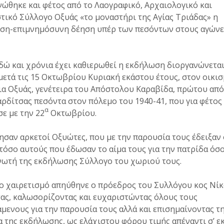
ώθηκε και φέτος από το Λαογραφικό, Αρχαιολογικό και
τικό Σύλλογο Οξυάς «το μοναστήρι της Αγίας Τριάδας» η
ση-επιμνημόσυνη δέηση υπέρ των πεσόντων στους αγώνε
ώ και χρόνια έχει καθιερωθεί η εκδήλωση διοργανώνεται
ετά τις 15 Οκτωβρίου Κυριακή εκάστου έτους, στον οικι
α Οξυάς, γενέτειρα του Απόστολου Καραβίδα, πρώτου από
ρδίτσας πεσόντα στον πόλεμο του 1940-41, που για φέτος
α
ε με την 22
Οκτωβρίου.
σαν αρκετοί Οξυώτες, που με την παρουσία τους έδειξαν 
τόσο αυτούς που έδωσαν το αίμα τους για την πατρίδα όσο
νωτή της εκδήλωσης Σύλλογο του χωριού τους.
ο χαιρετισμό απηύθηνε ο πρόεδρος του Συλλόγου κος Νίκ
ας, καλωσορίζοντας και ευχαριστώντας όλους τους
μενους για την παρουσία τους αλλά και επισημαίνοντας τ
 της εκδήλωσης, ως ελάχιστου φόρου τιμής απέναντι σ’ ε