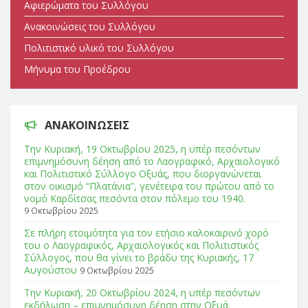
Αφιερώματα του Συλλόγου
Ανακοινώσεις του Συλλόγου
Πολιτιστικό υλικό του Συλλόγου
Μήνυμα του Προέδρου
ΑΝΑΚΟΙΝΩΣΕΙΣ
Tην Κυριακή, 19 Οκτωβρίου 2025, η υπέρ πεσόντων
επιμνημόσυνη δέηση από το Λαογραφικό, Αρχαιολογικό
και Πολιτιστικό Σύλλογο Οξυάς, που διοργανώνεται
στον οικισμό “Πλατάνια”, γενέτειρα του πρώτου από το
νομό Καρδίτσας πεσόντα στον πόλεμο του 1940.
9 Οκτωβρίου 2025
Σε πλήρη ετοιμότητα για τον ετήσιο καλοκαιρινό χορό
του ο Λαογραφικός, Αρχαιολογικός και Πολιτιστικός
Σύλλογος, που θα γίνει το βράδυ της Κυριακής, 17
Αυγούστου
9 Οκτωβρίου 2025
Tην Κυριακή, 20 Οκτωβρίου 2024, η υπέρ πεσόντων
εκδήλωση – επιμνημόσυνη δέηση στην Οξυά.