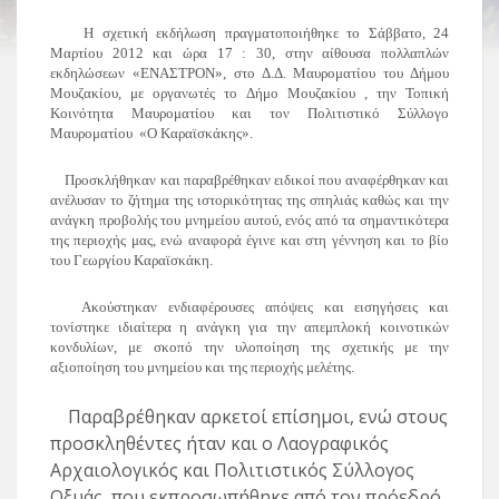
Η σχετική εκδήλωση πραγματοποιήθηκε τ
o
Σάββατο, 24
Μαρτίου 2012 και ώρα 17 : 30, στην αίθουσα πολλαπλών
εκδηλώσεων «ΕΝΑΣΤΡΟΝ», στο Δ.Δ. Μαυροματίου του Δήμου
Μουζακίου, με οργανωτές το Δήμο Μουζακίου , την Τοπική
Κοινότητα Μαυροματίου και τον Πολιτιστικό Σύλλογο
Μαυροματίου
«Ο Καραϊσκάκης».
Προσκλήθηκαν και παραβρέθηκαν ειδικοί που αναφέρθηκαν και
ανέλυσαν το ζήτημα της ιστορικότητας της σπηλιάς καθώς και την
ανάγκη προβολής του μνημείου αυτού, ενός από τα σημαντικότερα
της περιοχής μας, ενώ αναφορά έγινε και στη γέννηση και το βίο
του Γεωργίου Καραϊσκάκη.
Ακούστηκαν ενδιαφέρουσες απόψεις και εισηγήσεις και
τονίστηκε ιδιαίτερα η ανάγκη για την απεμπλοκή κοινοτικών
κονδυλίων, με σκοπό την υλοποίηση της σχετικής με την
αξιοποίηση του μνημείου και της περιοχής μελέτης.
Παραβρέθηκαν αρκετοί επίσημοι, ενώ στους
προσκληθέντες ήταν και ο Λαογραφικός
Αρχαιολογικός και Πολιτιστικός Σύλλογος
Οξυάς, που εκπροσωπήθηκε από τον πρόεδρό