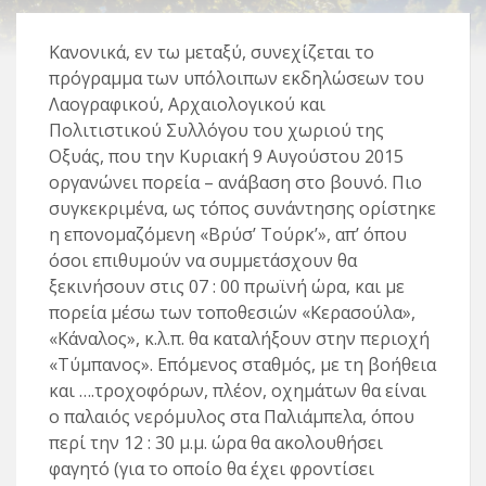
Κανονικά, εν τω μεταξύ, συνεχίζεται το
πρόγραμμα των υπόλοιπων εκδηλώσεων του
Λαογραφικού, Αρχαιολογικού και
Πολιτιστικού Συλλόγου του χωριού της
Οξυάς, που την Κυριακή 9 Αυγούστου 2015
οργανώνει πορεία – ανάβαση στο βουνό. Πιο
συγκεκριμένα, ως τόπος συνάντησης ορίστηκε
η επονομαζόμενη «Βρύσ’ Τούρκ’», απ’ όπου
όσοι επιθυμούν να συμμετάσχουν θα
ξεκινήσουν στις 07 : 00 πρωϊνή ώρα, και με
πορεία μέσω των τοποθεσιών «Κερασούλα»,
«Κάναλος», κ.λ.π. θα καταλήξουν στην περιοχή
«Τύμπανος». Επόμενος σταθμός, με τη βοήθεια
και ….τροχοφόρων, πλέον, οχημάτων θα είναι
ο παλαιός νερόμυλος στα Παλιάμπελα, όπου
περί την 12 : 30 μ.μ. ώρα θα ακολουθήσει
φαγητό (για το οποίο θα έχει φροντίσει