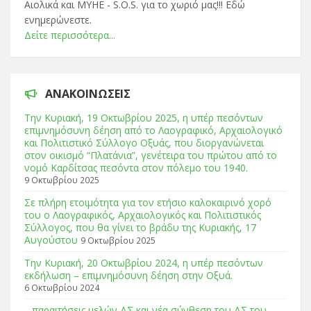
Αιολικά και ΜΥΗΕ - S.O.S. για το χωριό μας!!! Εδώ
ενημερώνεστε.
Δείτε περισσότερα...
ΑΝΑΚΟΙΝΏΣΕΙΣ
Tην Κυριακή, 19 Οκτωβρίου 2025, η υπέρ πεσόντων
επιμνημόσυνη δέηση από το Λαογραφικό, Αρχαιολογικό
και Πολιτιστικό Σύλλογο Οξυάς, που διοργανώνεται
στον οικισμό “Πλατάνια”, γενέτειρα του πρώτου από το
νομό Καρδίτσας πεσόντα στον πόλεμο του 1940.
9 Οκτωβρίου 2025
Σε πλήρη ετοιμότητα για τον ετήσιο καλοκαιρινό χορό
του ο Λαογραφικός, Αρχαιολογικός και Πολιτιστικός
Σύλλογος, που θα γίνει το βράδυ της Κυριακής, 17
Αυγούστου
9 Οκτωβρίου 2025
Tην Κυριακή, 20 Οκτωβρίου 2024, η υπέρ πεσόντων
εκδήλωση – επιμνημόσυνη δέηση στην Οξυά.
6 Οκτωβρίου 2024
…παραιτήσεις μελών ΔΣ και νέα σύνθεση του ΔΣ του