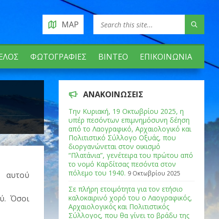
MAP
ΈΛΟΣ
ΦΩΤΟΓΡΑΦΊΕΣ
ΒΊΝΤΕΟ
ΕΠΙΚΟΙΝΩΝΊΑ
ΑΝΑΚΟΙΝΏΣΕΙΣ
Tην Κυριακή, 19 Οκτωβρίου 2025, η
υπέρ πεσόντων επιμνημόσυνη δέηση
από το Λαογραφικό, Αρχαιολογικό και
Πολιτιστικό Σύλλογο Οξυάς, που
διοργανώνεται στον οικισμό
“Πλατάνια”, γενέτειρα του πρώτου από
το νομό Καρδίτσας πεσόντα στον
πόλεμο του 1940.
9 Οκτωβρίου 2025
 αυτού
Σε πλήρη ετοιμότητα για τον ετήσιο
ύ. Όσοι
καλοκαιρινό χορό του ο Λαογραφικός,
Αρχαιολογικός και Πολιτιστικός
Σύλλογος, που θα γίνει το βράδυ της