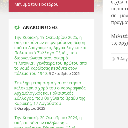
είχαν 
Μήνυμα του Προέδρου
περπατ
σε μον
πραγματ
ΑΝΑΚΟΙΝΩΣΕΙΣ
Μελετά
Tην Κυριακή, 19 Οκτωβρίου 2025, η
υπέρ πεσόντων επιμνημόσυνη δέηση
τις αρχ
από το Λαογραφικό, Αρχαιολογικό και
Πολιτιστικό Σύλλογο Οξυάς, που
διοργανώνεται στον οικισμό
3 Αυγ
“Πλατάνια”, γενέτειρα του πρώτου από
το νομό Καρδίτσας πεσόντα στον
πόλεμο του 1940.
9 Οκτωβρίου 2025
Σε πλήρη ετοιμότητα για τον ετήσιο
καλοκαιρινό χορό του ο Λαογραφικός,
Αρχαιολογικός και Πολιτιστικός
Σύλλογος, που θα γίνει το βράδυ της
Κυριακής, 17 Αυγούστου
9 Οκτωβρίου 2025
Tην Κυριακή, 20 Οκτωβρίου 2024, η
υπέρ πεσόντων εκδήλωση –
επιμνημόσυνη δέηση στην Οξυά.