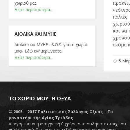
προκει
χωριού μας.
Δείτε περισσότερα...
νεότερ
παλιές
χωριού
και να
ΑΙΟΛΙΚΆ ΚΑΙ ΜΥΗΕ
χρόνου
ακόμα κ
Αιολικά και ΜΥΗΕ - S.O.S. για το χωριό
μας!!! Εδώ ενημερώνεστε.
Δείτε περισσότερα...
5 Μαρ
ΤΟ ΧΩΡΙΌ ΜΟΥ, Η ΟΞΥΆ
© 2005 – 2017
Πολιτιστικός Σύλλογος Οξυάς – Το
μοναστήρι της Αγίας Τριάδας
Απαγορεύεται η αντιγραφή ή χρήση οποιουδήποτε στοιχείου
αυτής της σελίδας, χωρίς την ιδιόγραφη και ενυπόγραφη