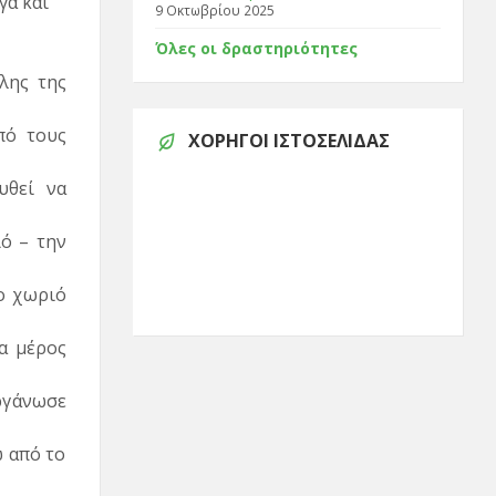
γά και
9 Οκτωβρίου 2025
Όλες οι δραστηριότητες
λης της
πό τους
ΧΟΡΗΓΟΊ ΙΣΤΟΣΕΛΊΔΑΣ
υθεί να
ό – την
ο χωριό
α μέρος
ργάνωσε
 από το