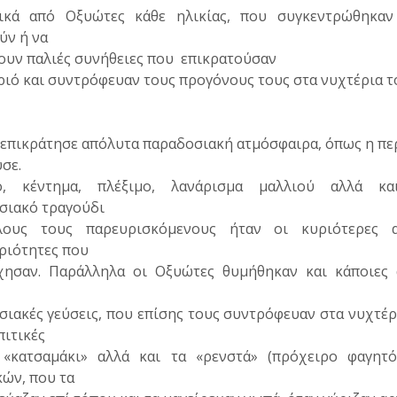
ικά από Οξυώτες κάθε ηλικίας, που συγκεντρώθηκαν
ύν ή να
ουν παλιές συνήθειες που
επικρατούσαν
ιό και συντρόφευαν τους προγόνους τους στα νυχτέρια τ
 επικράτησε απόλυτα παραδοσιακή ατμόσφαιρα, όπως η πε
σε.
ο, κέντημα, πλέξιμο, λανάρισμα μαλλιού αλλά κ
σιακό τραγούδι
ους τους παρευρισκόμενους ήταν οι κυριότερες 
ριότητες που
χησαν. Παράλληλα οι Οξυώτες θυμήθηκαν και κάποιες 
ιακές γεύσεις, που επίσης τους συντρόφευαν στα νυχτέρ
ιτικές
, «κατσαμάκι» αλλά και τα «ρενστά» (πρόχειρο φαγητ
ών, που τα