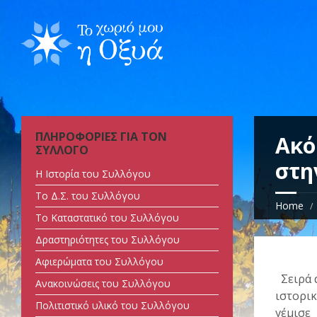
ΠΛΗΡΟΦΟΡΙΕΣ ΓΙΑ ΤΟΝ
Ακό
ΣΥΛΛΟΓΟ
στη
Η Ιστορία του Συλλόγου
Tο Δ.Σ. του Συλλόγου
Home
Tο Καταστατικό του Συλλόγου
Δραστηριότητες του Συλλόγου
Αφιερώματα του Συλλόγου
Σειρά 
Ανακοινώσεις του Συλλόγου
ιστορικ
Πολιτιστικό υλικό του Συλλόγου
γέμισε