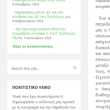
παρασκε
6 Οκτωβρίου 2024
κουρασμ
…παραιτήσεις μελών ΔΣ και νέα
σύνθεση του ΔΣ του Συλλόγου μας.
Ένα α
6 Φεβρουαρίου 2024
πατρίδ
….την πρωτοχρονιάτικη πίττα του
μας η 
ετοιμάζεται να κόψει ο Λ.Α.Π. Σύλλογος
οποίου
Οξυάς.
3 Ιανουαρίου 2023
απέχου
Όλες οι ανακοινώσεις
δυσκολε
και ακ
επικοι
μεταξύ
τους,
π
ξεχνού
για αυτ
ΠΟΛΙΤΙΣΤΙΚΌ ΥΛΙΚΌ
ο Λαογ
διαδοχι
Υλικό που έχει συγκεντρώσει ή
κεντρι
δημιουργήσει ο σύλλογός μας σχετικά
«νυχτέρ
με τη λαογραφία και την παράδοση του