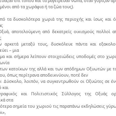
ύαζαν επί τόπου και τα μαγείρευαν νωπά, όταν γύριζαν αρ
ένοι από τα χωράφια ή τα ζώα τους).
πό τα δυσκολότερα χωριά της περιοχής και ίσως και ό
ας
Οξυά, αποτελούμενη από δεκατρείς οικισμούς πολλοί α
ς
ν αρκετά μεταξύ τους, δυσκόλευε πάντα και εξακολο
ύει – μια
όμα και σήμερα λείπουν στοιχειώδεις υποδομές στο χωρι
νωνία
 των κατοίκων της αλλά και των απόδημων Οξυωτών με τ
ου, όπως περίτρανα αποδεικνύουν, ποτέ δεν
ν. Δύσκολο, λοιπόν, να συγκεντρωθούν οι Οξυώτες σε έν
ό και
ραφικός και Πολιτιστικός Σύλλογος της Οξυάς ο
κά στα
κότερα σημεία του χωριού τις παραπάνω εκδηλώσεις γύρω
ι»,