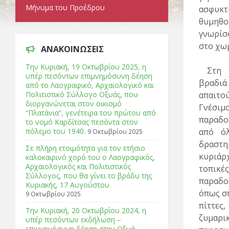
Μήνυμα του Προέδρου
ασφυκτ
θυμηθο
γνωρίσ
στο χωρ
ΑΝΑΚΟΙΝΩΣΕΙΣ
Tην Κυριακή, 19 Οκτωβρίου 2025, η
Στη
υπέρ πεσόντων επιμνημόσυνη δέηση
βραδιά
από το Λαογραφικό, Αρχαιολογικό και
Πολιτιστικό Σύλλογο Οξυάς, που
απαιτού
διοργανώνεται στον οικισμό
Γνέσιμ
“Πλατάνια”, γενέτειρα του πρώτου από
παραδο
το νομό Καρδίτσας πεσόντα στον
πόλεμο του 1940.
από όλ
9 Οκτωβρίου 2025
δραστη
Σε πλήρη ετοιμότητα για τον ετήσιο
κυριάρ
καλοκαιρινό χορό του ο Λαογραφικός,
Αρχαιολογικός και Πολιτιστικός
τοπικές
Σύλλογος, που θα γίνει το βράδυ της
παραδοσ
Κυριακής, 17 Αυγούστου
όπως σπ
9 Οκτωβρίου 2025
πίττες
Tην Κυριακή, 20 Οκτωβρίου 2024, η
ζυμαρικ
υπέρ πεσόντων εκδήλωση –
επιμνημόσυνη δέηση στην Οξυά.