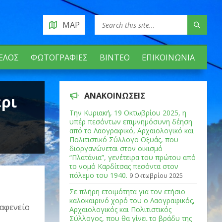
MAP
ΈΛΟΣ
ΦΩΤΟΓΡΑΦΊΕΣ
ΒΊΝΤΕΟ
ΕΠΙΚΟΙΝΩΝΊΑ
ΑΝΑΚΟΙΝΏΣΕΙΣ
έρι
Tην Κυριακή, 19 Οκτωβρίου 2025, η
υπέρ πεσόντων επιμνημόσυνη δέηση
από το Λαογραφικό, Αρχαιολογικό και
Πολιτιστικό Σύλλογο Οξυάς, που
διοργανώνεται στον οικισμό
“Πλατάνια”, γενέτειρα του πρώτου από
το νομό Καρδίτσας πεσόντα στον
πόλεμο του 1940.
9 Οκτωβρίου 2025
Σε πλήρη ετοιμότητα για τον ετήσιο
καλοκαιρινό χορό του ο Λαογραφικός,
καφενείο
Αρχαιολογικός και Πολιτιστικός
Σύλλογος, που θα γίνει το βράδυ της