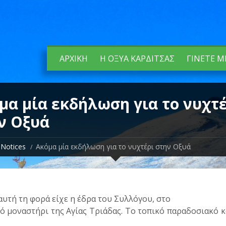
ΑΡΧΙΚΉ
Η ΟΞΥΆ ΚΑΡΔΊΤΣΑΣ
ΓΊΝΕΤΕ Μ
μα μία εκδήλωση για το νυχτ
ν Οξυά
Notices
Ακόμα μία εκδήλωση για το νυχτέρι στην Οξυά
αυτή τη φορά είχε η έδρα του Συλλόγου, στο
ό μοναστήρι της Αγίας Τριάδας. Το τοπικό παραδοσιακό 