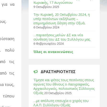
Κυριακής, 17 Αυγούστου
 για να
9 Οκτωβρίου 2025
Tην Κυριακή, 20 Οκτωβρίου 2024, η
υπέρ πεσόντων εκδήλωση –
ους.
επιμνημόσυνη δέηση στην Οξυά.
6 Οκτωβρίου 2024
…παραιτήσεις μελών ΔΣ και νέα
ρίσταση
σύνθεση του ΔΣ του Συλλόγου μας.
6 Φεβρουαρίου 2024
αι πολύ
Όλες οι ανακοινώσεις
από τις
ΔΡΑΣΤΗΡΙΌΤΗΤΕΣ
από τις
Τίμησε και φέτος τους πεσόντες στους
ια τους,
αγώνες του έθνους ο Λαογραφικός,
Αρχαιολογικός, πολιτιστικός Σύλλογος
Οξυάς
20 Οκτωβρίου 2025
ό τύπου
…με απόλυτη επιτυχία ο χορός του
Λ.Α.Π. Συλλόγου Οξυάς