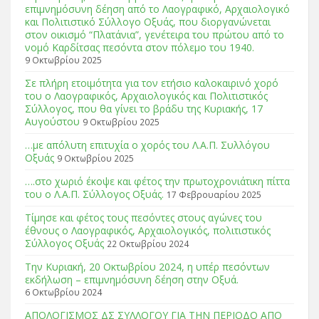
επιμνημόσυνη δέηση από το Λαογραφικό, Αρχαιολογικό
και Πολιτιστικό Σύλλογο Οξυάς, που διοργανώνεται
στον οικισμό “Πλατάνια”, γενέτειρα του πρώτου από το
νομό Καρδίτσας πεσόντα στον πόλεμο του 1940.
9 Οκτωβρίου 2025
Σε πλήρη ετοιμότητα για τον ετήσιο καλοκαιρινό χορό
του ο Λαογραφικός, Αρχαιολογικός και Πολιτιστικός
Σύλλογος, που θα γίνει το βράδυ της Κυριακής, 17
Αυγούστου
9 Οκτωβρίου 2025
…με απόλυτη επιτυχία ο χορός του Λ.Α.Π. Συλλόγου
Οξυάς
9 Οκτωβρίου 2025
….στο χωριό έκοψε και φέτος την πρωτοχρονιάτικη πίττα
του ο Λ.Α.Π. Σύλλογος Οξυάς.
17 Φεβρουαρίου 2025
Τίμησε και φέτος τους πεσόντες στους αγώνες του
έθνους ο Λαογραφικός, Αρχαιολογικός, πολιτιστικός
Σύλλογος Οξυάς
22 Οκτωβρίου 2024
Tην Κυριακή, 20 Οκτωβρίου 2024, η υπέρ πεσόντων
εκδήλωση – επιμνημόσυνη δέηση στην Οξυά.
6 Οκτωβρίου 2024
ΑΠΟΛΟΓΙΣΜΟΣ ΔΣ ΣΥΛΛΟΓΟΥ ΓΙΑ ΤΗΝ ΠΕΡΙΟΔΟ ΑΠΟ