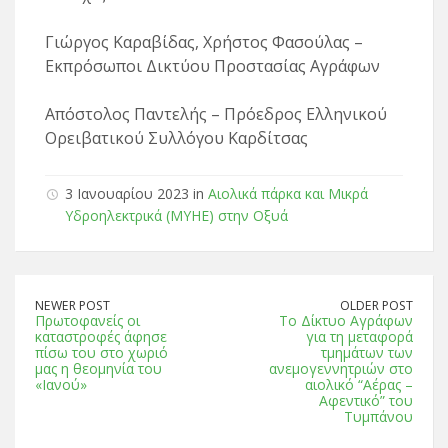
Γιώργος Καραβίδας, Χρήστος Φασούλας –
Εκπρόσωποι Δικτύου Προστασίας Αγράφων
Απόστολος Παντελής – Πρόεδρος Ελληνικού
Ορειβατικού Συλλόγου Καρδίτσας
3 Ιανουαρίου 2023 in
Αιολικά πάρκα και Μικρά
Υδροηλεκτρικά (ΜΥΗΕ) στην Οξυά
NEWER POST
OLDER POST
Πρωτοφανείς οι
Το Δίκτυο Αγράφων
καταστροφές άφησε
για τη μεταφορά
πίσω του στο χωριό
τμημάτων των
μας η θεομηνία του
ανεμογεννητριών στο
«Ιανού»
αιολικό “Αέρας –
Αφεντικό” του
Τυμπάνου