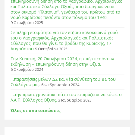
επιμνημόσυνη δέηση από το Λαογραφικό, Αρχαιολογικό
και Πολιτιστικό Σύλλογο Οξυάς, που διοργανώνεται
στον οικισμό “Πλατάνια”, γενέτειρα του πρώτου από το
νομό Καρδίτσας πεσόντα στον πόλεμο του 1940.
9 Οκτωβρίου 2025
Σε πλήρη ετοιμότητα για τον ετήσιο καλοκαιρινό χορό
του ο Λαογραφικός, Αρχαιολογικός και Πολιτιστικός
Σύλλογος, που θα γίνει το βράδυ της Κυριακής, 17
Αυγούστου
9 Οκτωβρίου 2025
Tην Κυριακή, 20 Οκτωβρίου 2024, η υπέρ πεσόντων
εκδήλωση – επιμνημόσυνη δέηση στην Οξυά.
6 Οκτωβρίου 2024
…παραιτήσεις μελών ΔΣ και νέα σύνθεση του ΔΣ του
Συλλόγου μας.
6 Φεβρουαρίου 2024
….την πρωτοχρονιάτικη πίττα του ετοιμάζεται να κόψει ο
Λ.Α.Π. Σύλλογος Οξυάς.
3 Ιανουαρίου 2023
Όλες οι ανακοινώσεις