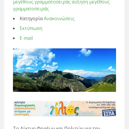
μεγέθους γραμματοσειράς
αύξηση μεγέθους
γραμματοσειράς
Κατηγορία
Ανακοινώσεις
Εκτύπωση
E-mail
Το Δίκτυο Φορέων και Πολιτών για την